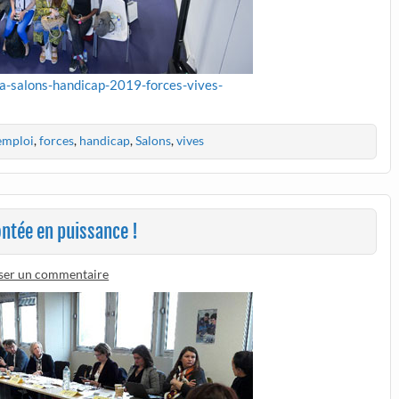
r/a-salons-handicap-2019-forces-vives-
emploi
,
forces
,
handicap
,
Salons
,
vives
ntée en puissance !
sser un commentaire