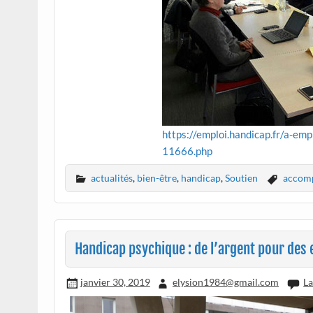
https://emploi.handicap.fr/a-e
11666.php
actualités
,
bien-être
,
handicap
,
Soutien
accom
Handicap psychique : de l’argent pour des e
janvier 30, 2019
elysion1984@gmail.com
La