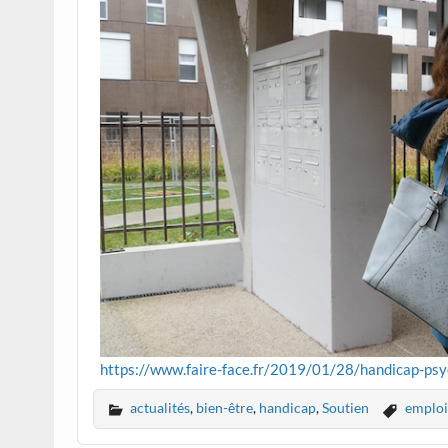
https://www.faire-face.fr/2019/01/28/handicap-psy
actualités
,
bien-être
,
handicap
,
Soutien
emploi