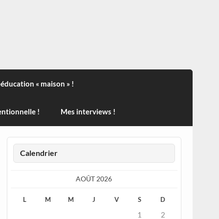
ndisport , des actualités sur la santé, sur les vaccins, de
ééducation « maison » !
ntionnelle !
Mes interviews !
Calendrier
AOÛT 2026
L
M
M
J
V
S
D
1
2