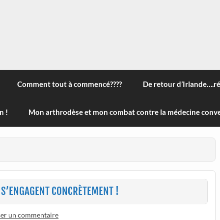
 à travers le monde, des nouveautés technologiques , de l'ha
ans le menu) ! Bonne visite
Comment tout à commencé????
De retour d’Irlande….r
n !
Mon arthrodèse et mon combat contre la médecine conve
I S’ENGAGENT CONCRÈTEMENT !
ser un commentaire