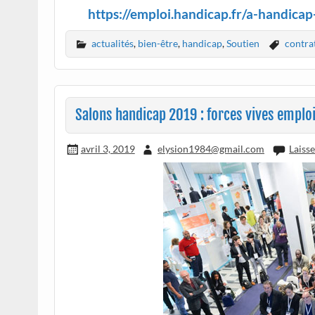
https://emploi.handicap.fr/a-handic
actualités
,
bien-être
,
handicap
,
Soutien
contra
Salons handicap 2019 : forces vives emploi
avril 3, 2019
elysion1984@gmail.com
Laiss