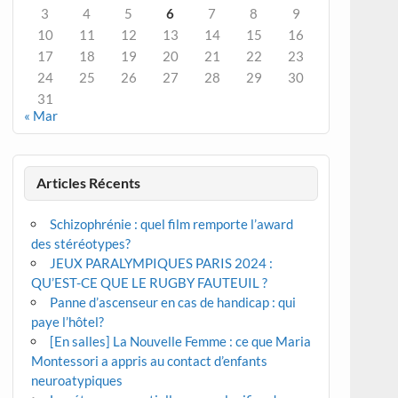
3
4
5
6
7
8
9
10
11
12
13
14
15
16
17
18
19
20
21
22
23
24
25
26
27
28
29
30
31
« Mar
Articles Récents
Schizophrénie : quel film remporte l’award
des stéréotypes?
JEUX PARALYMPIQUES PARIS 2024 :
QU’EST-CE QUE LE RUGBY FAUTEUIL ?
Panne d’ascenseur en cas de handicap : qui
paye l’hôtel?
[En salles] La Nouvelle Femme : ce que Maria
Montessori a appris au contact d’enfants
neuroatypiques