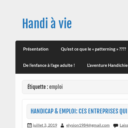
Skip
to
content
Handi à vie
Une image positive du handicap, en France et
leur impact sur la santé (mon histoire est d
Présentation
Qu’est ce que le « patterning » ????
De l’enfance à l’age adulte !
L’aventure Handichie
Étiquette :
emploi
HANDICAP & EMPLOI: CES ENTREPRISES QU
juillet 3, 2019
elysion1984@gmail.com
Lais