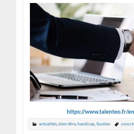
https://www.talenteo.fr/e
actualités
,
bien-être
,
handicap
,
Soutien
concr