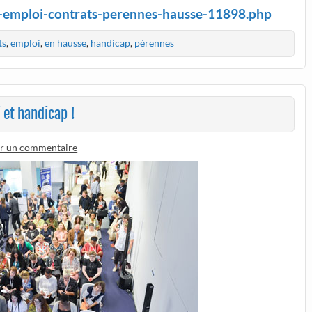
ap-emploi-contrats-perennes-hausse-11898.php
ts
,
emploi
,
en hausse
,
handicap
,
pérennes
 et handicap !
er un commentaire