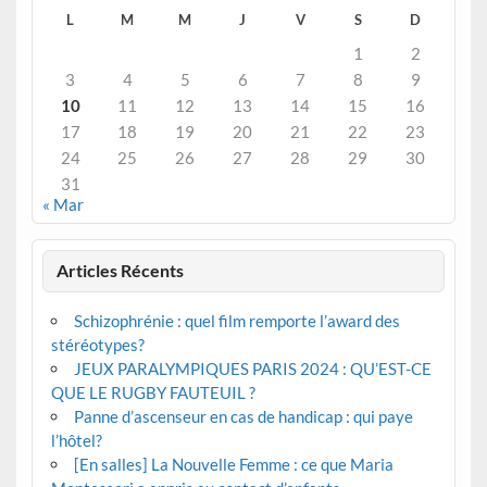
L
M
M
J
V
S
D
1
2
3
4
5
6
7
8
9
10
11
12
13
14
15
16
17
18
19
20
21
22
23
24
25
26
27
28
29
30
31
« Mar
Articles Récents
Schizophrénie : quel film remporte l’award des
stéréotypes?
JEUX PARALYMPIQUES PARIS 2024 : QU’EST-CE
QUE LE RUGBY FAUTEUIL ?
Panne d’ascenseur en cas de handicap : qui paye
l’hôtel?
[En salles] La Nouvelle Femme : ce que Maria