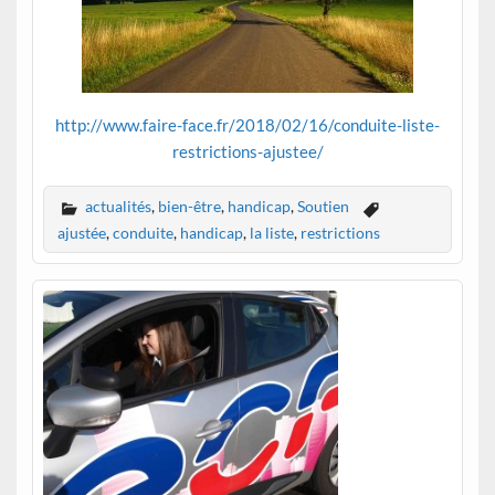
http://www.faire-face.fr/2018/02/16/conduite-liste-
restrictions-ajustee/
actualités
,
bien-être
,
handicap
,
Soutien
ajustée
,
conduite
,
handicap
,
la liste
,
restrictions