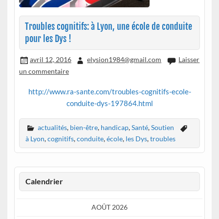
Troubles cognitifs: à Lyon, une école de conduite
pour les Dys !
avril 12, 2016
elysion1984@gmail.com
Laisser
un commentaire
http://www.ra-sante.com/troubles-cognitifs-ecole-
conduite-dys-197864.html
actualités
,
bien-être
,
handicap
,
Santé
,
Soutien
à Lyon
,
cognitifs
,
conduite
,
école
,
les Dys
,
troubles
Calendrier
AOÛT 2026