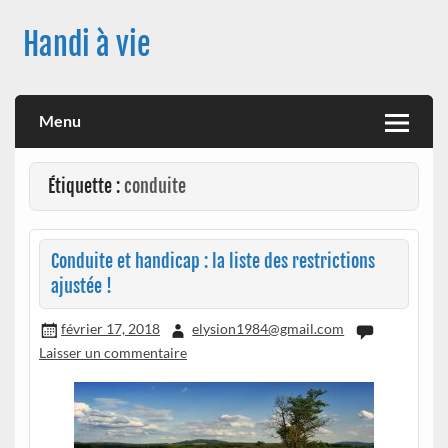
Skip
to
Handi à vie
content
Une image positive du handicap, en France et à travers le
monde, des nouveautés technologiques , de l'handisport , des
actualités sur la santé, sur les vaccins, de leur impact sur la
Menu
santé (mon histoire est dans le menu) ! Bonne visite
Étiquette :
conduite
Conduite et handicap : la liste des restrictions
ajustée !
février 17, 2018
elysion1984@gmail.com
Laisser un commentaire