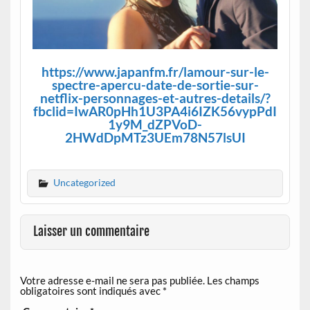
https://www.japanfm.fr/lamour-sur-le-
spectre-apercu-date-de-sortie-sur-
netflix-personnages-et-autres-details/?
fbclid=IwAR0pHh1U3PA4i6IZK56vypPdI
1y9M_dZPVoD-
2HWdDpMTz3UEm78N57lsUI
Uncategorized
Laisser un commentaire
Votre adresse e-mail ne sera pas publiée.
Les champs
obligatoires sont indiqués avec
*