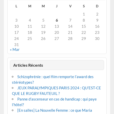
L
M
M
J
V
S
D
1
2
3
4
5
6
7
8
9
10
11
12
13
14
15
16
17
18
19
20
21
22
23
24
25
26
27
28
29
30
31
« Mar
Articles Récents
Schizophrénie : quel film remporte l’award des
stéréotypes?
JEUX PARALYMPIQUES PARIS 2024 : QU’EST-CE
QUE LE RUGBY FAUTEUIL ?
Panne d’ascenseur en cas de handicap : qui paye
l’hôtel?
[En salles] La Nouvelle Femme : ce que Maria