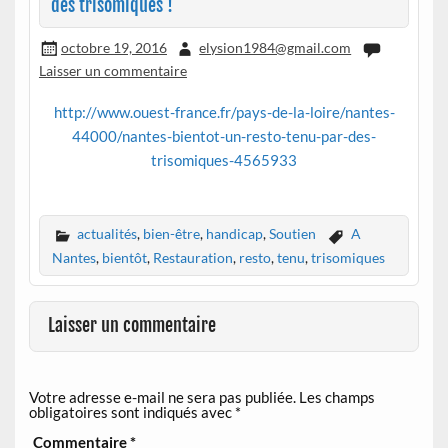
des trisomiques !
octobre 19, 2016
elysion1984@gmail.com
Laisser un commentaire
http://www.ouest-france.fr/pays-de-la-loire/nantes-
44000/nantes-bientot-un-resto-tenu-par-des-
trisomiques-4565933
actualités
,
bien-être
,
handicap
,
Soutien
A
Nantes
,
bientôt
,
Restauration
,
resto
,
tenu
,
trisomiques
Laisser un commentaire
Votre adresse e-mail ne sera pas publiée.
Les champs
obligatoires sont indiqués avec
*
Commentaire
*