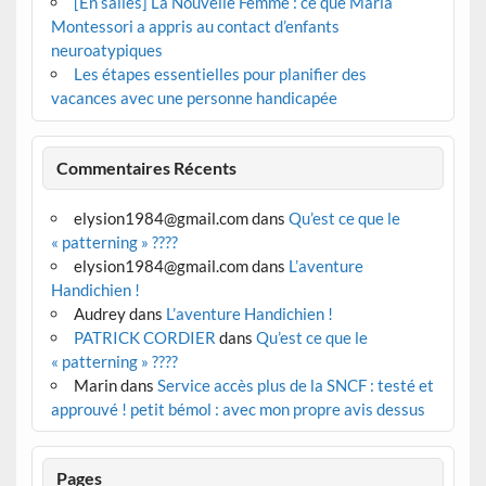
[En salles] La Nouvelle Femme : ce que Maria
Montessori a appris au contact d’enfants
neuroatypiques
Les étapes essentielles pour planifier des
vacances avec une personne handicapée
Commentaires Récents
elysion1984@gmail.com
dans
Qu’est ce que le
« patterning » ????
elysion1984@gmail.com
dans
L’aventure
Handichien !
Audrey
dans
L’aventure Handichien !
PATRICK CORDIER
dans
Qu’est ce que le
« patterning » ????
Marin
dans
Service accès plus de la SNCF : testé et
approuvé ! petit bémol : avec mon propre avis dessus
Pages