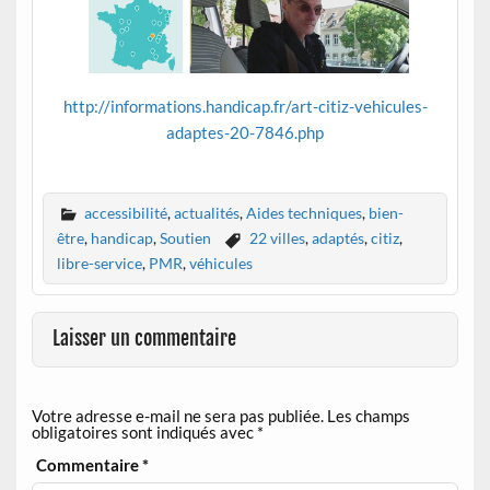
http://informations.handicap.fr/art-citiz-vehicules-
adaptes-20-7846.php
accessibilité
,
actualités
,
Aides techniques
,
bien-
être
,
handicap
,
Soutien
22 villes
,
adaptés
,
citiz
,
libre-service
,
PMR
,
véhicules
Laisser un commentaire
Votre adresse e-mail ne sera pas publiée.
Les champs
obligatoires sont indiqués avec
*
Commentaire
*