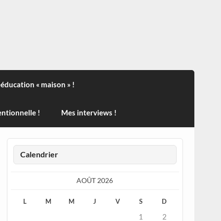
ndisport , des actualités sur la santé, sur les vaccins, de
ééducation « maison » !
ntionnelle !
Mes interviews !
Calendrier
AOÛT 2026
L
M
M
J
V
S
D
1
2