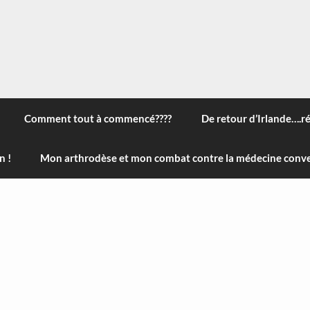
 à travers le monde, des nouveautés technologiques , de l'ha
ans le menu) ! Bonne visite
Comment tout à commencé????
De retour d’Irlande….r
n !
Mon arthrodèse et mon combat contre la médecine conve