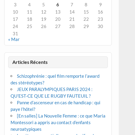
3
4
5
6
7
8
9
10
11
12
13
14
15
16
17
18
19
20
21
22
23
24
25
26
27
28
29
30
31
« Mar
Articles Récents
Schizophrénie : quel film remporte l’award
des stéréotypes?
JEUX PARALYMPIQUES PARIS 2024 :
QU’EST-CE QUE LE RUGBY FAUTEUIL ?
Panne d’ascenseur en cas de handicap : qui
paye l’hôtel?
[En salles] La Nouvelle Femme : ce que Maria
Montessori a appris au contact d’enfants
neuroatypiques