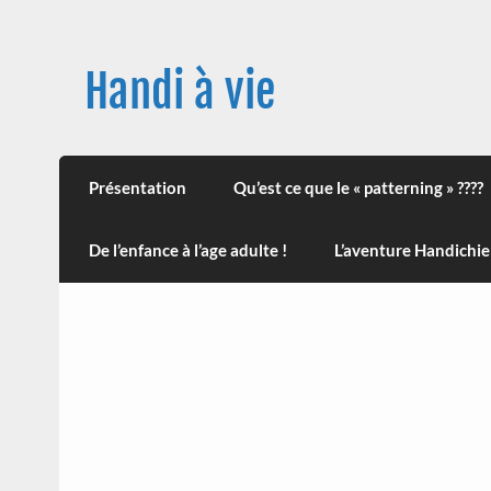
Skip
to
content
Handi à vie
Une image positive du handicap, en France et
leur impact sur la santé (mon histoire est d
Présentation
Qu’est ce que le « patterning » ????
De l’enfance à l’age adulte !
L’aventure Handichie