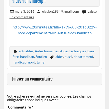
aides au handicap !
mars 3, 2016
elysion1984@gmail.com
Laisser
un commentaire
http://www.20minutes.fr/lille/1796683-20160229-
nord-departement-taille-aussi-aides-handicap
actualités
,
Aides humaines
,
Aides techniques
,
bien-
être
,
handicap
,
Soutien
aides
,
aussi
,
département
,
handicap
,
nord
,
taille
Laisser un commentaire
Votre adresse e-mail ne sera pas publiée.
Les champs
obligatoires sont indiqués avec
*
Commentaire
*