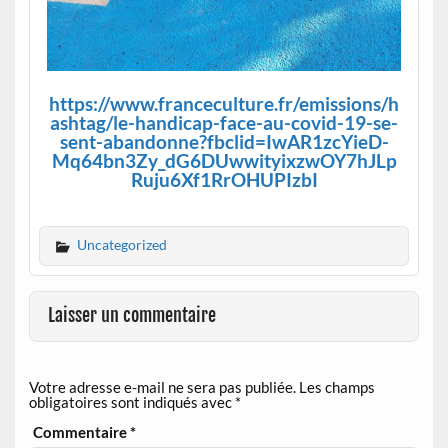
https://www.franceculture.fr/emissions/h
ashtag/le-handicap-face-au-covid-19-se-
sent-abandonne?fbclid=IwAR1zcYieD-
Mq64bn3Zy_dG6DUwwityixzwOY7hJLp
Ruju6Xf1RrOHUPIzbI
Uncategorized
Laisser un commentaire
Votre adresse e-mail ne sera pas publiée.
Les champs
obligatoires sont indiqués avec
*
Commentaire
*