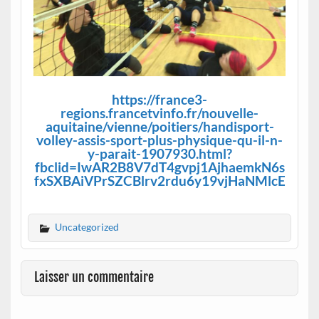
https://france3-
regions.francetvinfo.fr/nouvelle-
aquitaine/vienne/poitiers/handisport-
volley-assis-sport-plus-physique-qu-il-n-
y-parait-1907930.html?
fbclid=IwAR2B8V7dT4gvpj1AjhaemkN6s
fxSXBAiVPrSZCBlrv2rdu6y19vjHaNMlcE
Uncategorized
Laisser un commentaire