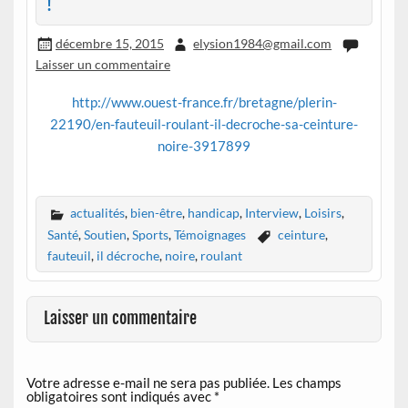
!
décembre 15, 2015
elysion1984@gmail.com
Laisser un commentaire
http://www.ouest-france.fr/bretagne/plerin-
22190/en-fauteuil-roulant-il-decroche-sa-ceinture-
noire-3917899
actualités
,
bien-être
,
handicap
,
Interview
,
Loisirs
,
Santé
,
Soutien
,
Sports
,
Témoignages
ceinture
,
fauteuil
,
il décroche
,
noire
,
roulant
Laisser un commentaire
Votre adresse e-mail ne sera pas publiée.
Les champs
obligatoires sont indiqués avec
*