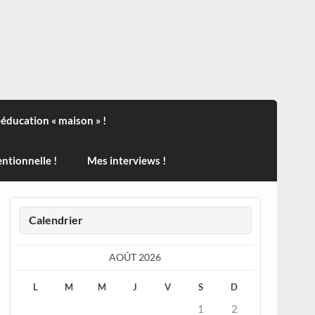
ndisport , des actualités sur la santé, sur les vaccins, de
ééducation « maison » !
ntionnelle !
Mes interviews !
Calendrier
AOÛT 2026
L
M
M
J
V
S
D
1
2