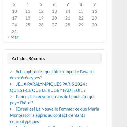
3
4
5
6
7
8
9
10
11
12
13
14
15
16
17
18
19
20
21
22
23
24
25
26
27
28
29
30
31
« Mar
Articles Récents
Schizophrénie : quel film remporte l’award
des stéréotypes?
JEUX PARALYMPIQUES PARIS 2024 :
QU’EST-CE QUE LE RUGBY FAUTEUIL ?
Panne d’ascenseur en cas de handicap : qui
paye l’hôtel?
[En salles] La Nouvelle Femme : ce que Maria
Montessori a appris au contact d’enfants
neuroatypiques