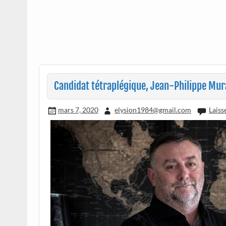
Candidat tétraplégique, Jean-Philippe Mura
mars 7, 2020
elysion1984@gmail.com
Laiss