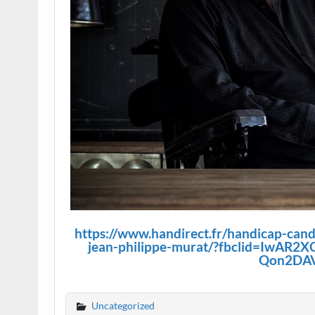
https://www.handirect.fr/handicap-cand
jean-philippe-murat/?fbclid=IwA
Qon2DA
Uncategorized