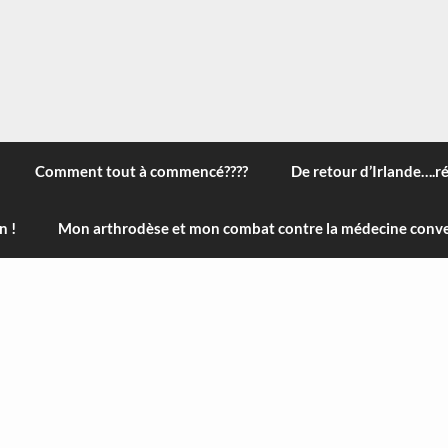
 à travers le monde, des nouveautés technologiques , de l'ha
ans le menu) ! Bonne visite
Comment tout à commencé????
De retour d’Irlande….r
n !
Mon arthrodèse et mon combat contre la médecine conve