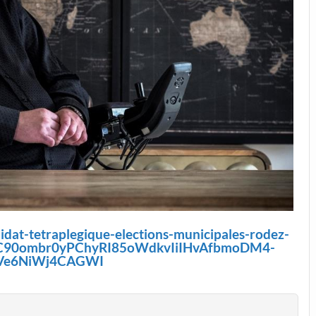
idat-tetraplegique-elections-municipales-rodez-
R2XC90ombr0yPChyRI85oWdkvIiIHvAfbmoDM4-
Ve6NiWj4CAGWI