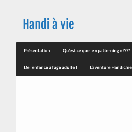
Skip
to
content
Handi à vie
Une image positive du handicap, en France et
leur impact sur la santé (mon histoire est d
Présentation
Qu’est ce que le « patterning » ????
De l’enfance à l’age adulte !
L’aventure Handichie