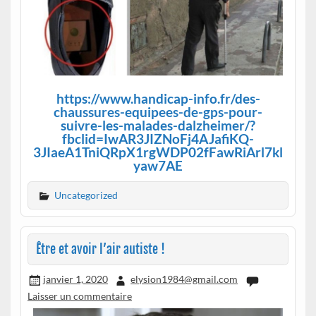
https://www.handicap-info.fr/des-
chaussures-equipees-de-gps-pour-
suivre-les-malades-dalzheimer/?
fbclid=IwAR3JIZNoFj4AJafiKQ-
3JIaeA1TniQRpX1rgWDP02fFawRiArl7kl
yaw7AE
Uncategorized
Être et avoir l’air autiste !
janvier 1, 2020
elysion1984@gmail.com
Laisser un commentaire