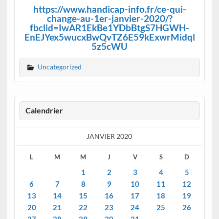
https://www.handicap-info.fr/ce-qui-
change-au-1er-janvier-2020/?
fbclid=IwAR1EkBe1YDbBtgS7HGWH-
EnEJYex5wucxBwQvTZ6E59kExwrMidql
5z5cWU
Uncategorized
Calendrier
JANVIER 2020
L
M
M
J
V
S
D
1
2
3
4
5
6
7
8
9
10
11
12
13
14
15
16
17
18
19
20
21
22
23
24
25
26
27
28
29
30
31