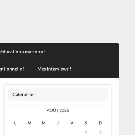
ndisport , des actualités sur la santé, sur les vaccins, de
ééducation « maison » !
ntionnelle !
Mes interviews !
Calendrier
AOÛT 2026
L
M
M
J
V
S
D
1
2