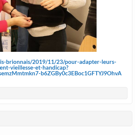
ais-brionnais/2019/11/23/pour-adapter-leurs-
lent-vieillesse-et-handicap?
8dsemzMmtmkn7-b6ZGBy0c3EBoc1GFTYJ9OhvA