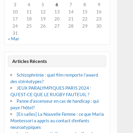
3
4
5
6
7
8
9
10
11
12
13
14
15
16
17
18
19
20
21
22
23
24
25
26
27
28
29
30
31
« Mar
Articles Récents
Schizophrénie : quel film remporte l’award
des stéréotypes?
JEUX PARALYMPIQUES PARIS 2024 :
QU’EST-CE QUE LE RUGBY FAUTEUIL ?
Panne d’ascenseur en cas de handicap : qui
paye l’hôtel?
[En salles] La Nouvelle Femme : ce que Maria
Montessori a appris au contact d’enfants
neuroatypiques