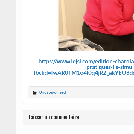
https://www.lejsl.com/edition-charol
pratiques-ils-simu
fbclid=IwAR0TM1o4l0q4jRZ_akYEO
Uncategorized
Laisser un commentaire