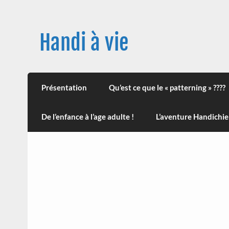
Skip
to
content
Handi à vie
Une image positive du handicap, en France et
leur impact sur la santé (mon histoire est d
Présentation
Qu’est ce que le « patterning » ????
De l’enfance à l’age adulte !
L’aventure Handichie