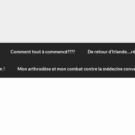
 à travers le monde, des nouveautés technologiques , de l'ha
ans le menu) ! Bonne visite
Comment tout à commencé????
De retour d’Irlande….r
n !
Mon arthrodèse et mon combat contre la médecine conve