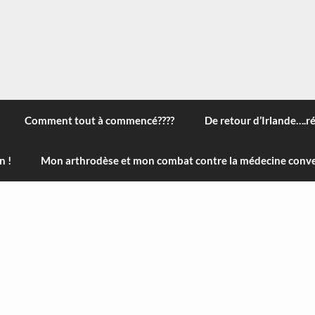
 à travers le monde, des nouveautés technologiques , de l'ha
ans le menu) ! Bonne visite
Comment tout à commencé????
De retour d’Irlande….r
n !
Mon arthrodèse et mon combat contre la médecine conve