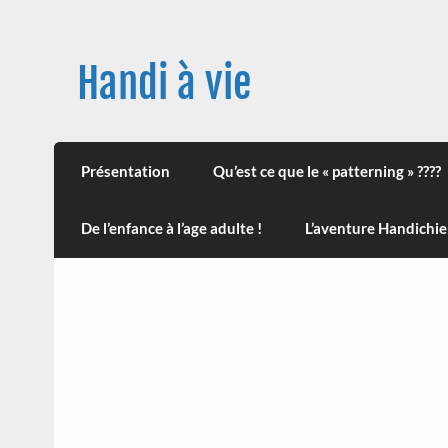
Skip
to
content
Handi à vie
Une image positive du handicap, en France et
leur impact sur la santé (mon histoire est d
Présentation
Qu’est ce que le « patterning » ????
De l’enfance à l’age adulte !
L’aventure Handichie