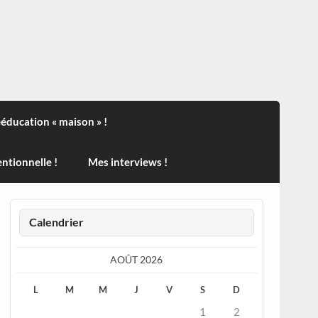
ndisport , des actualités sur la santé, sur les vaccins, de
ééducation « maison » !
ntionnelle !
Mes interviews !
Calendrier
AOÛT 2026
L
M
M
J
V
S
D
1
2