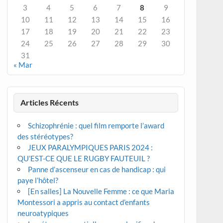
3
4
5
6
7
8
9
10
11
12
13
14
15
16
17
18
19
20
21
22
23
24
25
26
27
28
29
30
31
« Mar
Articles Récents
Schizophrénie : quel film remporte l’award
des stéréotypes?
JEUX PARALYMPIQUES PARIS 2024 :
QU’EST-CE QUE LE RUGBY FAUTEUIL ?
Panne d’ascenseur en cas de handicap : qui
paye l’hôtel?
[En salles] La Nouvelle Femme : ce que Maria
Montessori a appris au contact d’enfants
neuroatypiques