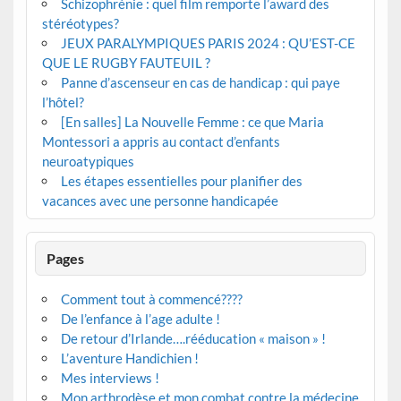
Schizophrénie : quel film remporte l’award des
stéréotypes?
JEUX PARALYMPIQUES PARIS 2024 : QU’EST-CE
QUE LE RUGBY FAUTEUIL ?
Panne d’ascenseur en cas de handicap : qui paye
l’hôtel?
[En salles] La Nouvelle Femme : ce que Maria
Montessori a appris au contact d’enfants
neuroatypiques
Les étapes essentielles pour planifier des
vacances avec une personne handicapée
Pages
Comment tout à commencé????
De l’enfance à l’age adulte !
De retour d’Irlande….rééducation « maison » !
L’aventure Handichien !
Mes interviews !
Mon arthrodèse et mon combat contre la médecine