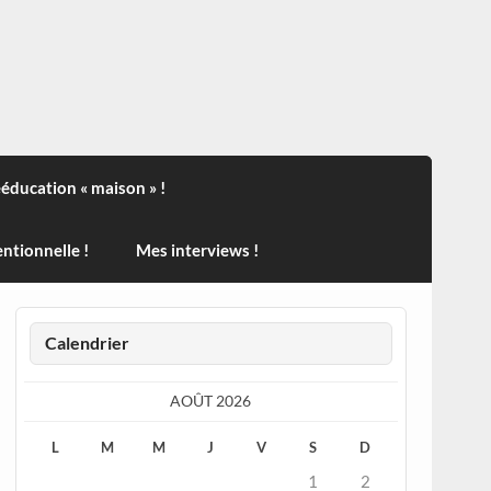
ndisport , des actualités sur la santé, sur les vaccins, de
ééducation « maison » !
ntionnelle !
Mes interviews !
Calendrier
AOÛT 2026
L
M
M
J
V
S
D
1
2