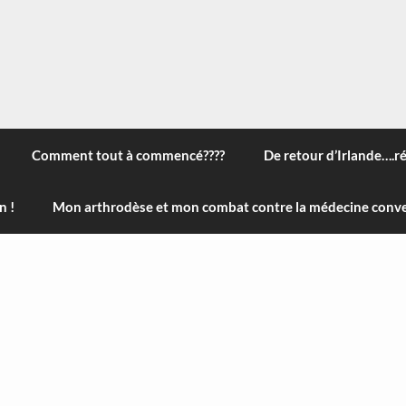
 à travers le monde, des nouveautés technologiques , de l'ha
ans le menu) ! Bonne visite
Comment tout à commencé????
De retour d’Irlande….r
n !
Mon arthrodèse et mon combat contre la médecine conve