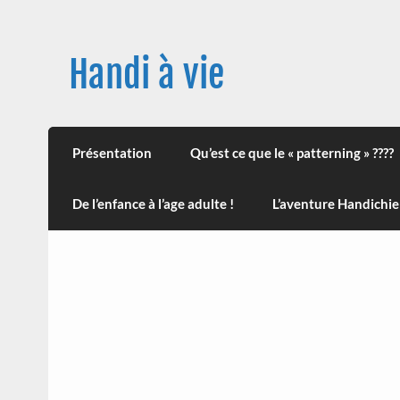
Skip
to
content
Handi à vie
Une image positive du handicap, en France et
leur impact sur la santé (mon histoire est d
Présentation
Qu’est ce que le « patterning » ????
De l’enfance à l’age adulte !
L’aventure Handichie