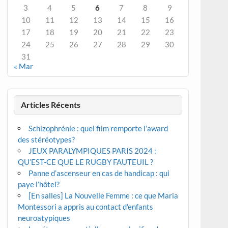
3
4
5
6
7
8
9
10
11
12
13
14
15
16
17
18
19
20
21
22
23
24
25
26
27
28
29
30
31
« Mar
Articles Récents
Schizophrénie : quel film remporte l’award
des stéréotypes?
JEUX PARALYMPIQUES PARIS 2024 :
QU’EST-CE QUE LE RUGBY FAUTEUIL ?
Panne d’ascenseur en cas de handicap : qui
paye l’hôtel?
[En salles] La Nouvelle Femme : ce que Maria
Montessori a appris au contact d’enfants
neuroatypiques