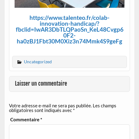
https://www.talenteo.fr/colab-
innovation-handicap/?
fbclid=IwAR3DbTLQPaoSn_KeL48Cvgp6
0F2-
ha0zBJ1Fbt30M0Xiz3n74Mmk4S9geFg
Uncategorized
Laisser un commentaire
Votre adresse e-mail ne sera pas publiée.
Les champs
obligatoires sont indiqués avec
*
Commentaire
*