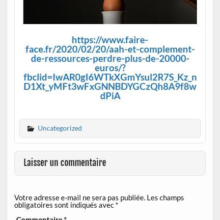
https://www.faire-
face.fr/2020/02/20/aah-et-complement-
de-ressources-perdre-plus-de-20000-
euros/?
fbclid=IwAR0gI6WTkXGmYsul2R7S_Kz_n
D1Xt_yMFt3wFxGNNBDYGCzQh8A9f8w
dPiA
Uncategorized
Laisser un commentaire
Votre adresse e-mail ne sera pas publiée.
Les champs
obligatoires sont indiqués avec
*
Commentaire
*