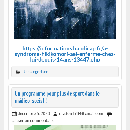
https://informations.handicap.fr/a-
syndrome-hikikomori-ael-enferme-chez-
lui-depuis-14ans-13447.php
Uncategorized
Un programme pour plus de sport dans le
médico-social !
décembre 6, 2020
elysion1984@gmail.com
Laisser un commentaire